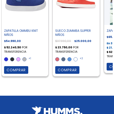
ZAPATILLA OMMBU KNIT
SUECO ZUMMBA SLIPPER
ZAPA
NIÑOS
NIÑOS
$65.
$54.990,00
$37.990,00
$25.000,00
+1
+3
C
COMPRAR
COMPRAR