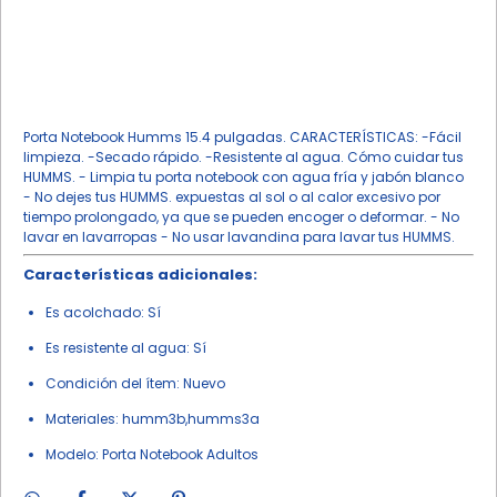
Porta Notebook Humms 15.4 pulgadas. CARACTERÍSTICAS: -Fácil
limpieza. -Secado rápido. -Resistente al agua. Cómo cuidar tus
HUMMS. - Limpia tu porta notebook con agua fría y jabón blanco
- No dejes tus HUMMS. expuestas al sol o al calor excesivo por
tiempo prolongado, ya que se pueden encoger o deformar. - No
lavar en lavarropas - No usar lavandina para lavar tus HUMMS.
Características adicionales:
Es acolchado: Sí
Es resistente al agua: Sí
Condición del ítem: Nuevo
Materiales: humm3b,humms3a
Modelo: Porta Notebook Adultos