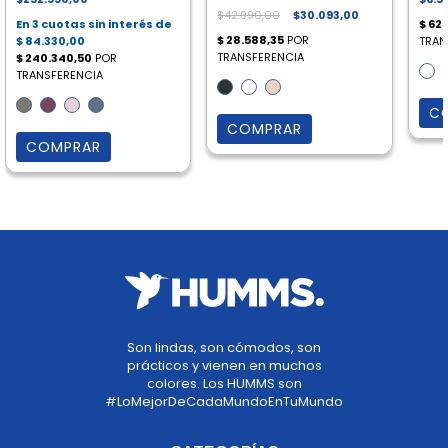
$42.990,00
$30.093,00
C
COMPRAR
COMPRAR
Son lindas, son cómodos, son
prácticos y vienen en muchos
colores. Los HUMMS son
#LoMejorDeCadaMundoEnTuMundo