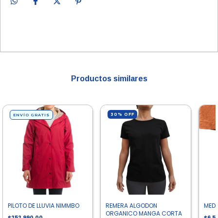
Productos similares
30
%
OFF
ENVÍO GRATIS
PILOTO DE LLUVIA NIMMBO
REMERA ALGODON
MEDI
ORGANICO MANGA CORTA
$252.990,00
$6.5