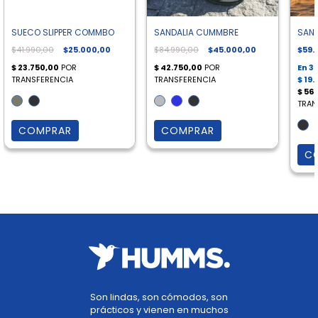
SUECO SLIPPER COMMBO
SANDALIA CUMMBRE
SAND
$41.990,00
$25.000,00
$84.990,00
$45.000,00
$59.
COMPRAR
COMPRAR
C
Son lindas, son cómodos, son
prácticos y vienen en muchos